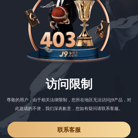
访问限制
尊敬的用户，由于相关法律限制，您所在地区无法访问J9产品，对
此造成的不便，我们深表歉意，您如有疑问请联系客服。
联系客服