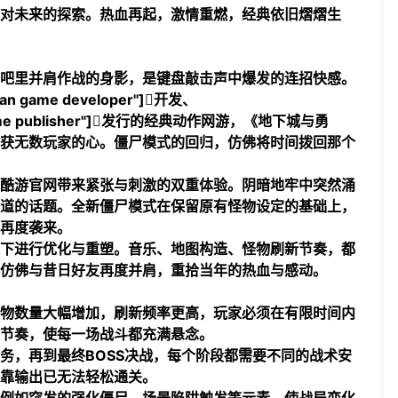
对未来的探索。热血再起，激情重燃，经典依旧熠熠生
吧里并肩作战的身影，是键盘敲击声中爆发的连招快感。
rean game developer"]开发、
rean game publisher"]发行的经典动作网游，《地下城与勇
获无数玩家的心。僵尸模式的回归，仿佛将时间拨回那个
酷游官网
带来紧张与刺激的双重体验。阴暗地牢中突然涌
道的话题。全新僵尸模式在保留原有怪物设定的基础上，
再度袭来。
下进行优化与重塑。音乐、地图构造、怪物刷新节奏，都
仿佛与昔日好友再度并肩，重拾当年的热血与感动。
物数量大幅增加，刷新频率更高，玩家必须在有限时间内
节奏，使每一场战斗都充满悬念。
务，再到最终BOSS决战，每个阶段都需要不同的战术安
靠输出已无法轻松通关。