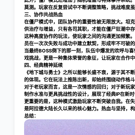
此外，僵尸模式还增加了随机增益与特殊事件系统。
莫测。玩家在反复尝试中不断调整策略，挑战难度虽
三、协作共战热血
在僵尸模式中，团队协作的重要性被无限放大。坦克
供治疗与增益，只有各司其职，才能在僵尸狂潮中存
这种高度协作的玩法，使玩家之间的沟通更加频繁。
员在一次次失败与成功中建立默契，形成牢不可破的
当最终BOSS倒下的那一刻，队伍中爆发的欢呼与
戏挑战，更是一种集体荣誉的象征，让玩家在合作中
四、经典精神延续
《地下城与勇士》之所以能够长盛不衰，源于其不断
的体现。它在玩法上推陈出新，却始终围绕动作格斗
对于老玩家而言，这是一次情感的回归；对于新玩家
制作水准与更具挑战性的设计，展现了经典IP在新
更重要的是，这种模式激励玩家不断突破自我。在失
是阿拉德大陆长久以来的核心魅力。热血与坚持，构
总结：