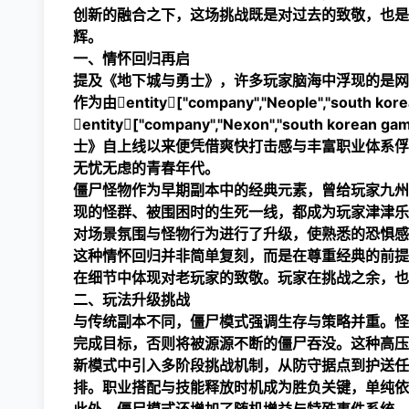
创新的融合之下，这场挑战既是对过去的致敬，也是
辉。
一、情怀回归再启
提及《地下城与勇士》，许多玩家脑海中浮现的是网
作为由entity["company","Neople","south ko
entity["company","Nexon","south ko
士》自上线以来便凭借爽快打击感与丰富职业体系俘
无忧无虑的青春年代。
僵尸怪物作为早期副本中的经典元素，曾给玩家
九州
现的怪群、被围困时的生死一线，都成为玩家津津乐
对场景氛围与怪物行为进行了升级，使熟悉的恐惧感
这种情怀回归并非简单复刻，而是在尊重经典的前提
在细节中体现对老玩家的致敬。玩家在挑战之余，也
二、玩法升级挑战
与传统副本不同，僵尸模式强调生存与策略并重。怪
完成目标，否则将被源源不断的僵尸吞没。这种高压
新模式中引入多阶段挑战机制，从防守据点到护送任
排。职业搭配与技能释放时机成为胜负关键，单纯依