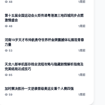
48
1周前
第十五届全国运动会火炬传递粤港澳三地四城同步点燃
激情盛会
48
1周前
河南19岁天才布帅航勇夺世界杯金牌震撼体坛展现青春
力量
53
1周前
天龙八部单机版存档全流程攻略与隐藏剧情解析指南及
完美结局达成技巧
65
1周前
加时赛决胜孙一文逆袭晋级奥运女重个人赛四强
59
1周前