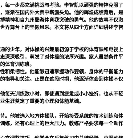
，每一步都充满挑战与考验。李智凯以顽强的精神克服了
，逐渐在国内外大赛中崭露头角。他的辉煌成绩背后，是
搏精神和自
九州酷游体育
我突破的勇气。他的故事不仅激
世界舞台上的坚毅风采。本文将从四个方面详细讲述李智
通的少年，对体操的兴趣最初源于学校的体育课和电视上
态深深吸引，萌发了对体操的浓厚兴趣。家人虽然条件平
的体育训练班。
性和柔韧性。他能够迅速掌握动作要领，身体的平衡能力
的指导和关注。正是在这段时期，他逐渐体会到体操不仅
他每天训练数小时，即使遇到疲惫或小小挫折，也从不轻
业生涯奠定了重要的心理和体能基础。
苛。他被选入地方体操队，开始接受系统的技术训练和体
训练，还有心理上的巨大压力。教练严格要求每一个动作