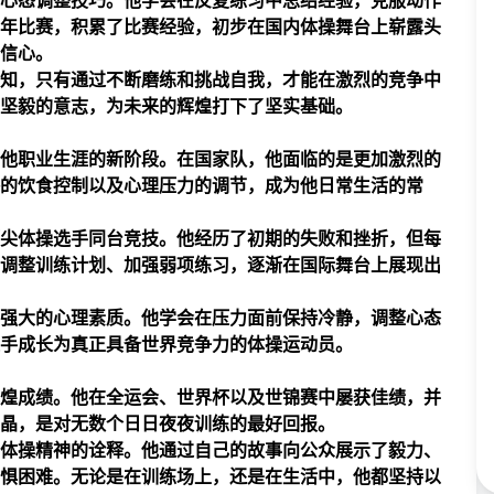
心态调整技巧。他学会在反复练习中总结经验，克服动作
年比赛，积累了比赛经验，初步在国内体操舞台上崭露头
信心。
知，只有通过不断磨练和挑战自我，才能在激烈的竞争中
了坚毅的意志，为未来的辉煌打下了坚实基础。
他职业生涯的新阶段。在国家队，他面临的是更加激烈的
的饮食控制以及心理压力的调节，成为他日常生活的常
尖体操选手同台竞技。他经历了初期的失败和挫折，但每
调整训练计划、加强弱项练习，逐渐在国际舞台上展现出
强大的心理素质。他学会在压力面前保持冷静，调整心态
选手成长为真正具备世界竞争力的体操运动员。
煌成绩。他在全运会、世界杯以及世锦赛中屡获佳绩，并
晶，是对无数个日日夜夜训练的最好回报。
体操精神的诠释。他通过自己的故事向公众展示了毅力、
惧困难。无论是在训练场上，还是在生活中，他都坚持以