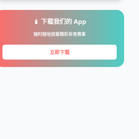
📱 下载我们的 App
随时随地观看精彩体育赛事
立即下载