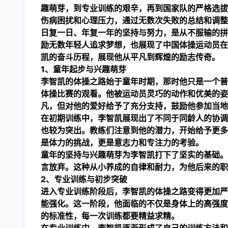
趣萌芽，到专业训练的艰辛，再到国家队的严格选拔
伤病困扰和心理压力，通过无数次失败的总结和调整
日复一日、年复一年的坚持与努力，是从不服输的拼
励无数年轻人追求梦想，也展现了中国体操运动员在
凯的奋斗历程，展现他从平凡到辉煌的励志传奇。
1、童年起步与兴趣萌芽
李智凯的体操之路始于童年时期，那时他只是一个普
体操比赛的观看。他被运动员灵巧的动作和优美的姿
凡，但对他的爱好给予了充分支持，鼓励他参加当地
在初期训练中，李智凯展现出了不同于同龄人的协调
也较为突出。教练们注意到他的潜力，开始给予更多
是体力的挑战，更是意志力和专注力的考验。
童年的坚持与兴趣萌芽为李智凯打下了坚实的基础。
言放弃。这种从小养成的自律和耐力，为他后来的职
2、专业训练与初步突破
进入专业训练阶段后，李智凯的体操之路变得更加严
能强化。这一阶段，他面临的不仅是身体上的高强度
的标准性，每一次训练都要精益求精。