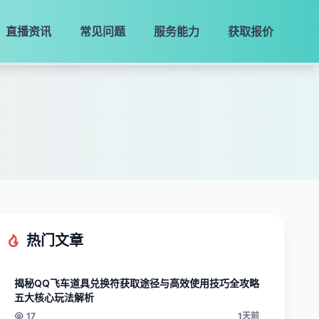
直播资讯
常见问题
服务能力
获取报价
热门文章
揭秘QQ飞车道具兑换符获取途径与高效使用技巧全攻略
五大核心玩法解析
17
1天前