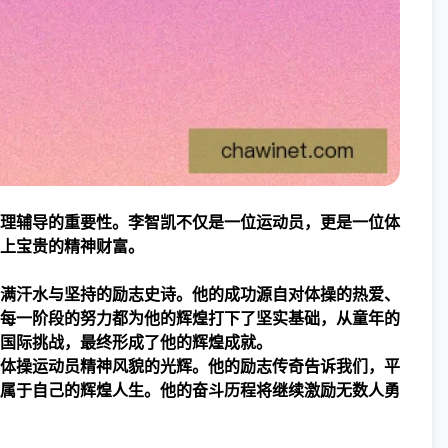
理辅导的重要性。李智凯不仅是一位运动员，更是一位体
上宝贵的精神财富。
满汗水与坚持的励志史诗。他的成功源自对体操的热爱、
每一阶段的努力都为他的辉煌打下了坚实基础，从童年的
国际挑战，最终形成了他的辉煌成就。
体操运动员精神风貌的光辉。他的励志传奇告诉我们，平
属于自己的辉煌人生。他的奋斗历程将继续激励无数人勇