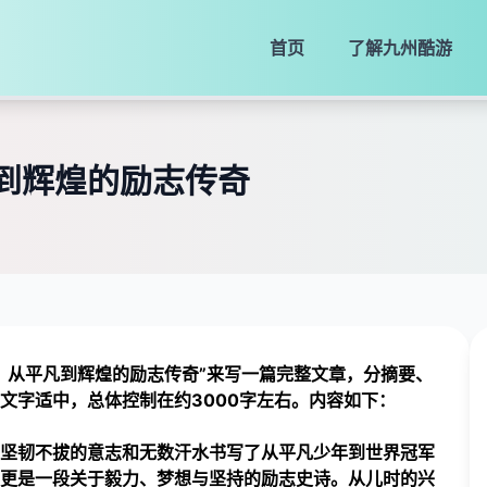
首页
了解
九州酷游
到辉煌的励志传奇
：从平凡到辉煌的励志传奇”来写一篇完整文章，分摘要、
文字适中，总体控制在约3000字左右。内容如下：
坚韧不拔的意志和无数汗水书写了从平凡少年到世界冠军
更是一段关于毅力、梦想与坚持的励志史诗。从儿时的兴